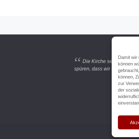
“
Damit wir 
Die Kirche sei immer ein 
können wü
spüren, dass wir angenommen
gebraucht
können, Zu
zur Verwe
der sozia
widerrufl
einversta
Akze