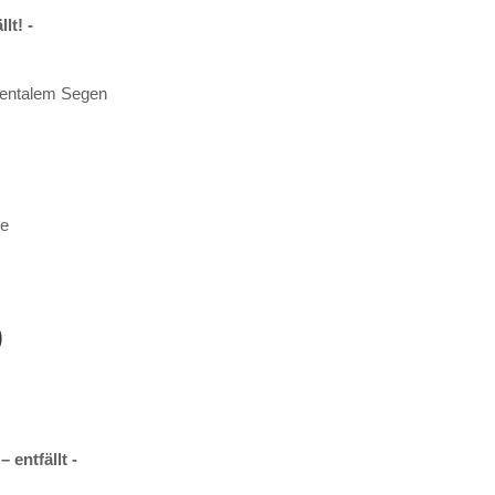
lt! -
entalem Segen
se
0
 entfällt -