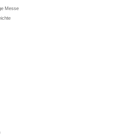
ige Messe
ichte
0