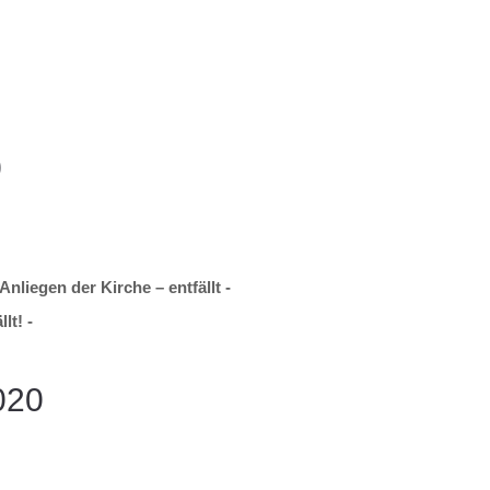
0
Anliegen der Kirche – entfällt -
lt! -
020