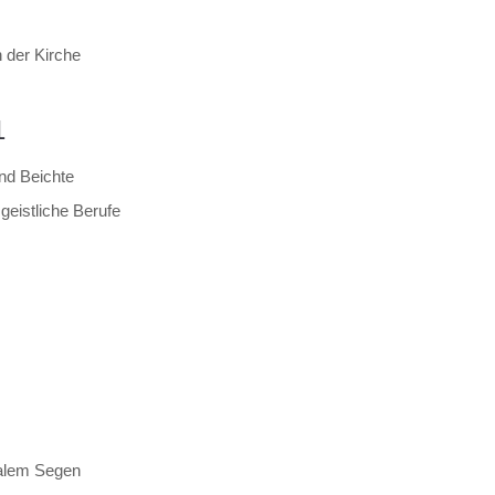
 der Kirche
1
und Beichte
eistliche Berufe
talem Segen