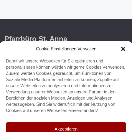
Pfarrbüro St. Anna
Cookie Einstellungen Verwalten
Friedenstraße 6
48485 Neuenkirchen
Damit wir unsere Webseiten für Sie optimieren und
personalisieren können würden wir gerne Cookies verwenden.
Tel. 05973 / 94 73 - 0
Zudem werden Cookies gebraucht, um Funktionen von
E-Mail:
stanna-neuenkirchen@bistum-muenster.de
Soziale Media Plattformen anbieten zu können, Zugriffe auf
unsere Webseiten zu analysieren und Informationen zur
“
Verwendung unserer Webseiten an unsere Partner in den
Die Kirche sei immer ein Ort der Barmherzigkeit und
Bereichen der sozialen Medien, Anzeigen und Analysen
Hoffnung, wo wir spüren, dass wir angenommen und
weiterzugeben. Sind Sie widerruflich mit der Nutzung von
geliebt sind und Vergebung erhalten.
Cookies auf unseren Webseiten einverstanden?
— Papst Franziskus
Akzeptieren