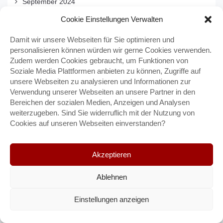
September 2024
August 2024
Cookie Einstellungen Verwalten
Juli 2024
Damit wir unsere Webseiten für Sie optimieren und
Juni 2024
personalisieren können würden wir gerne Cookies verwenden.
Mai 2024
Zudem werden Cookies gebraucht, um Funktionen von
Soziale Media Plattformen anbieten zu können, Zugriffe auf
April 2024
unsere Webseiten zu analysieren und Informationen zur
März 2024
Verwendung unserer Webseiten an unsere Partner in den
Februar 2024
Bereichen der sozialen Medien, Anzeigen und Analysen
weiterzugeben. Sind Sie widerruflich mit der Nutzung von
Januar 2024
Cookies auf unseren Webseiten einverstanden?
Dezember 2023
November 2023
Akzeptieren
Oktober 2023
September 2023
Ablehnen
August 2023
Juli 2023
Einstellungen anzeigen
Juni 2023