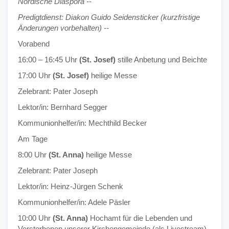
Nordische Diaspora --
Predigtdienst: Diakon Guido Seidensticker (kurzfristige
Änderungen vorbehalten) --
Vorabend
16:00 – 16:45 Uhr
(St. Josef)
stille Anbetung und Beichte
17:00 Uhr
(St. Josef)
heilige Messe
Zelebrant: Pater Joseph
Lektor/in: Bernhard Segger
Kommunionhelfer/in: Mechthild Becker
Am Tage
8:00 Uhr
(St. Anna)
heilige Messe
Zelebrant: Pater Joseph
Lektor/in: Heinz-Jürgen Schenk
Kommunionhelfer/in: Adele Päsler
10:00 Uhr
(St. Anna)
Hochamt für die Lebenden und
Verstorbenen unserer Kirchengemeinde (als Livestream)