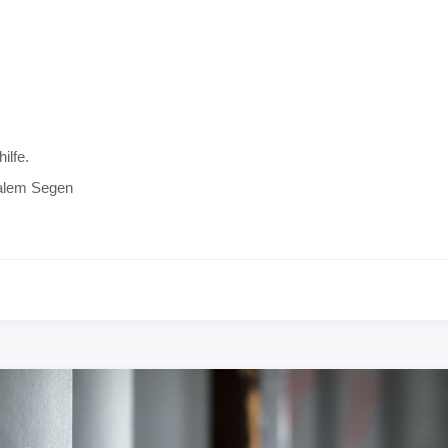
ilfe.
talem Segen