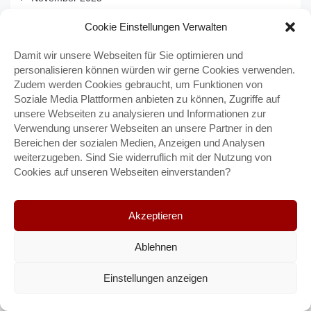
Oktober 2025
Cookie Einstellungen Verwalten
September 2025
Damit wir unsere Webseiten für Sie optimieren und
August 2025
personalisieren können würden wir gerne Cookies verwenden.
Juli 2025
Zudem werden Cookies gebraucht, um Funktionen von
Juni 2025
Soziale Media Plattformen anbieten zu können, Zugriffe auf
unsere Webseiten zu analysieren und Informationen zur
Mai 2025
Verwendung unserer Webseiten an unsere Partner in den
April 2025
Bereichen der sozialen Medien, Anzeigen und Analysen
März 2025
weiterzugeben. Sind Sie widerruflich mit der Nutzung von
Cookies auf unseren Webseiten einverstanden?
Februar 2025
Januar 2025
Dezember 2024
Akzeptieren
November 2024
Ablehnen
Oktober 2024
September 2024
Einstellungen anzeigen
August 2024
Juli 2024